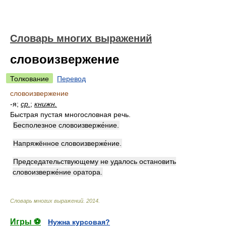
Словарь многих выражений
словоизвержение
Толкование
Перевод
словоизвержение
-я;
ср.
;
книжн.
Быстрая пустая многословная речь.
Бесполезное словоизверже́ние.
Напряжённое словоизверже́ние.
Председательствующему не удалось остановить
словоизверже́ние оратора.
Словарь многих выражений
.
2014
.
Игры ⚽
Нужна курсовая?