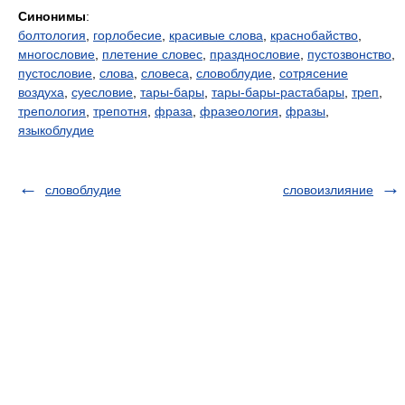
Синонимы
:
болтология
,
горлобесие
,
красивые слова
,
краснобайство
,
многословие
,
плетение словес
,
празднословие
,
пустозвонство
,
пустословие
,
слова
,
словеса
,
словоблудие
,
сотрясение
воздуха
,
суесловие
,
тары-бары
,
тары-бары-растабары
,
треп
,
трепология
,
трепотня
,
фраза
,
фразеология
,
фразы
,
языкоблудие
словоблудие
словоизлияние