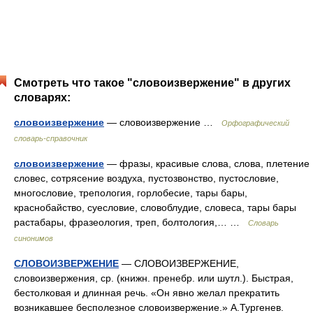
Смотреть что такое "словоизвержение" в других
словарях:
словоизвержение
— словоизвержение …
Орфографический
словарь-справочник
словоизвержение
— фразы, красивые слова, слова, плетение
словес, сотрясение воздуха, пустозвонство, пустословие,
многословие, трепология, горлобесие, тары бары,
краснобайство, суесловие, словоблудие, словеса, тары бары
растабары, фразеология, треп, болтология,… …
Словарь
синонимов
СЛОВОИЗВЕРЖЕНИЕ
— СЛОВОИЗВЕРЖЕНИЕ,
словоизвержения, ср. (книжн. пренебр. или шутл.). Быстрая,
бестолковая и длинная речь. «Он явно желал прекратить
возникавшее бесполезное словоизвержение.» А.Тургенев.