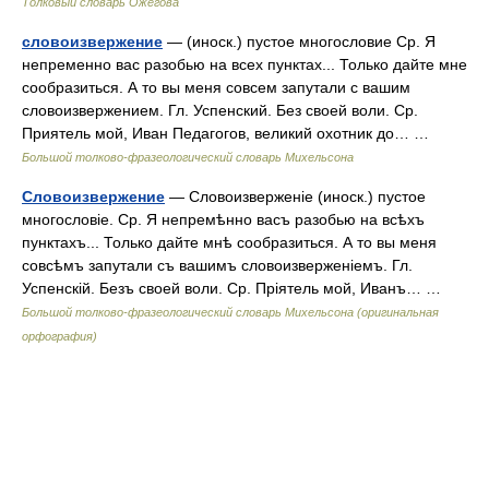
Толковый словарь Ожегова
словоизвержение
— (иноск.) пустое многословие Ср. Я
непременно вас разобью на всех пунктах... Только дайте мне
сообразиться. А то вы меня совсем запутали с вашим
словоизвержением. Гл. Успенский. Без своей воли. Ср.
Приятель мой, Иван Педагогов, великий охотник до… …
Большой толково-фразеологический словарь Михельсона
Словоизвержение
— Словоизверженіе (иноск.) пустое
многословіе. Ср. Я непремѣнно васъ разобью на всѣхъ
пунктахъ... Только дайте мнѣ сообразиться. А то вы меня
совсѣмъ запутали съ вашимъ словоизверженіемъ. Гл.
Успенскій. Безъ своей воли. Ср. Пріятель мой, Иванъ… …
Большой толково-фразеологический словарь Михельсона (оригинальная
орфография)