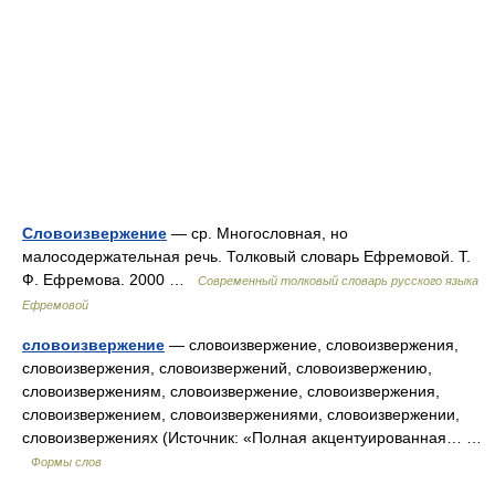
Словоизвержение
— ср. Многословная, но
малосодержательная речь. Толковый словарь Ефремовой. Т.
Ф. Ефремова. 2000 …
Современный толковый словарь русского языка
Ефремовой
словоизвержение
— словоизвержение, словоизвержения,
словоизвержения, словоизвержений, словоизвержению,
словоизвержениям, словоизвержение, словоизвержения,
словоизвержением, словоизвержениями, словоизвержении,
словоизвержениях (Источник: «Полная акцентуированная… …
Формы слов